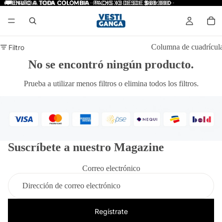
🚚
🚚 ENVÍO A TODA COLOMBIA · PACKS X3 DESDE $69.990 ·
ENVÍO A TODA COLOMBIA
· PACKS X3 DESDE
$69.990
·
Columna de cuadrícul
Filtro
No se encontró ningún producto.
Prueba a utilizar menos filtros o
elimina todos los filtros
.
Suscríbete a nuestro Magazine
Correo electrónico
Regístrate